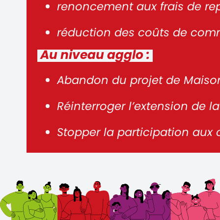
renoncement aux frais de re
réduction des coûts de commu
Au niveau agglo :
Abandon du projet de Maison 
Réinterroger l’extension de la
Stopper la participation aux