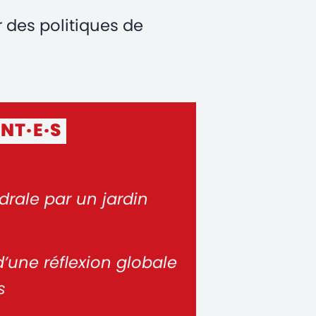
des politiques de
NT·E·S
rale par un jardin
d’une réflexion globale
s