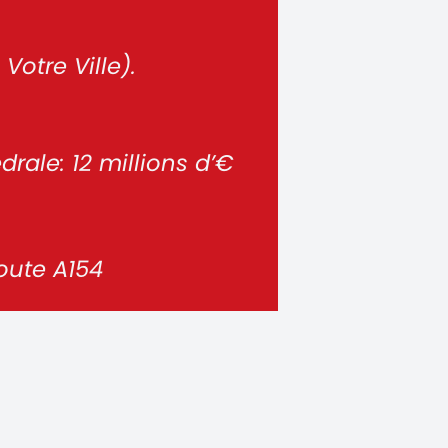
otre Ville).
rale: 12 millions d’€
route A154