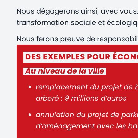
Nous dégagerons ainsi, avec vous
transformation sociale et écologiq
Nous ferons preuve de responsabili
DES EXEMPLES POUR ÉCONO
Au niveau de la ville
remplacement du projet de bé
arboré : 9 millions d’euros
annulation du projet de parki
d’aménagement avec les habit