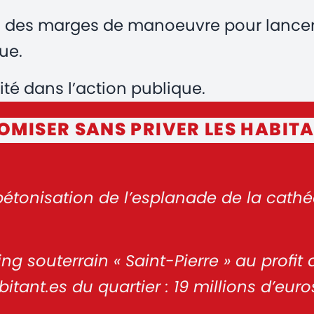
, des marges de manoeuvre pour lancer 
ue.
té dans l’action publique.
MISER SANS PRIVER LES HABITA
tonisation de l’esplanade de la cathéd
ng souterrain « Saint-Pierre » au profit 
ant.es du quartier : 19 millions d’euro